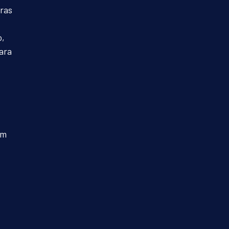
ras 
, 
ara 
 
um 