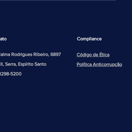
Dia Mundial da Segurança e
Saúde no Trabalho e Dia
Nacional em Memória das
Vítimas de Acidentes e
Doenças do Trabalho
ato
Compliance
Talma Rodrigues Ribeiro, 6897
Código de Ética
 II, Serra, Espírito Santo
Política Anticorrupção
 3298-5200