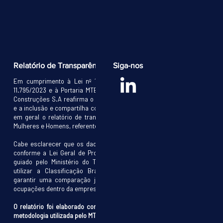
Relatório de Transparência e Equidade Salarial
Siga-nos
Em cumprimento à Lei nº 14.611, de 04/07/2023, o Decreto nº
11.795/2023 e à Portaria MTE nº 3.714, de 24/11/2023, A Pelicano
Construções S.A reafirma o seu compromisso com a diversidade
e a inclusão e compartilha com seus trabalhadores e a sociedade
em geral o relatório de transparência e Igualdade salarial entre
Mulheres e Homens, referente ao segundo ciclo de 2025.
Cabe esclarecer que os dados do relatório foram anonimizados,
conforme a Lei Geral de Proteção de Dados Pessoais – LGPD e
guiado pelo Ministério do Trabalho e Emprego (MTE), além de
utilizar a Classificação Brasileira de Ocupações (CBO), para
garantir uma comparação justa e equitativa entre as diversas
ocupações dentro da empresa.
O relatório foi elaborado com os dados do E-Social, adotando a
metodologia utilizada pelo MTE, atendendo às exigências legais.