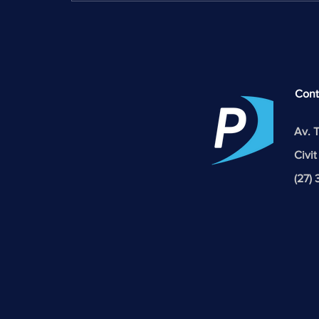
30 de abril - Dia do Ferroviário
Cont
Av. 
Civit
(27)