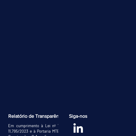
ria
Relatório de Transparência e Equidade Salarial
Siga-nos
Em cumprimento à Lei nº 14.611, de 04/07/2023, o Decreto nº
11.795/2023 e à Portaria MTE nº 3.714, de 24/11/2023, A Pelicano