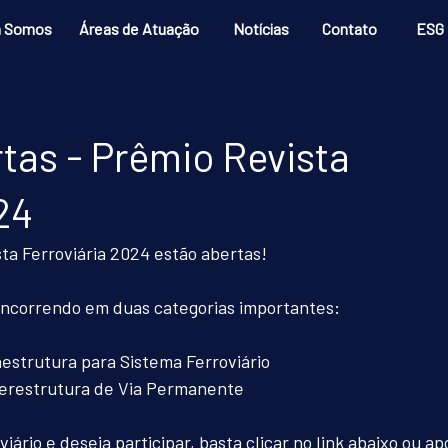
 Somos
Áreas de Atuação
Notícias
Contato
ESG
tas - Prêmio Revista
24
ta Ferroviária 2024 estão abertas!
oncorrendo em duas categorias importantes: 
aestrutura para Sistema Ferroviário
perestrutura de Via Permanente
iário e deseja participar, basta clicar no link abaixo ou ap