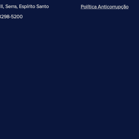
 II, Serra, Espírito Santo
Política Anticorrupção
 3298-5200