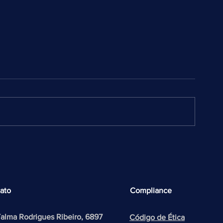
Dia da Engenha
Dia Mundial da Segurança e
Saúde no Trabalho e Dia
Nacional em Memória das
Vítimas de Acidentes e
Doenças do Trabalho
ato
Compliance
Talma Rodrigues Ribeiro, 6897
Código de Ética