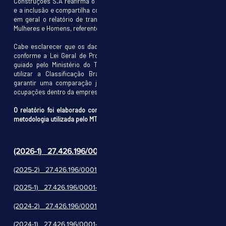
Construções S.A reafirma o seu compromisso com a diversidade
e a inclusão e compartilha com seus trabalhadores e a sociedade
em geral o relatório de transparência e Igualdade salarial entre
Mulheres e Homens, referente ao segundo ciclo de 2025.
Cabe esclarecer que os dados do relatório foram anonimizados,
conforme a Lei Geral de Proteção de Dados Pessoais – LGPD e
guiado pelo Ministério do Trabalho e Emprego (MTE), além de
utilizar a Classificação Brasileira de Ocupações (CBO), para
garantir uma comparação justa e equitativa entre as diversas
ocupações dentro da empresa.
O relatório foi elaborado com os dados do E-Social, adotando a
metodologia utilizada pelo MTE, atendendo às exigências legais.
(2026-1) 27.426.196/0001-37
(2025-2) 27.426.196/0001-37
(2025-1) 27.426.196/0001-37
(2024-2) 27.426.196/0001-37
(2024-1) 27.426.196/0001-37